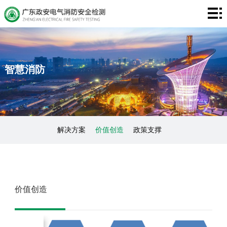
首
页
关
于
检
智慧消防
我
测
智
们
维
慧
装
保
消
备
项
解决方案
价值创造
政策支撑
防
设
目
新
施
业
闻
联
价值创造
绩
动
系
态
我