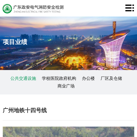
首
页
关
于
检
项目业绩
我
测
智
们
维
慧
装
保
消
备
项
公共交通设施
学校医院政府机构
办公楼
厂区及仓储
商业广场
防
设
目
新
施
业
闻
联
广州地铁十四号线
绩
动
系
态
我